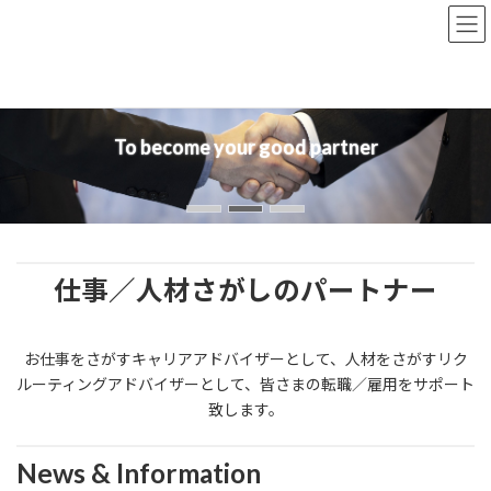
コ
ナ
ン
ビ
テ
ゲ
ン
ー
ツ
シ
へ
ョ
ス
ン
To become your good partner
キ
に
ッ
移
プ
動
仕事／人材さがしのパートナー
お仕事をさがすキャリアアドバイザーとして、人材をさがすリク
ルーティングアドバイザーとして、皆さまの転職／雇用をサポート
致します。
News & Information