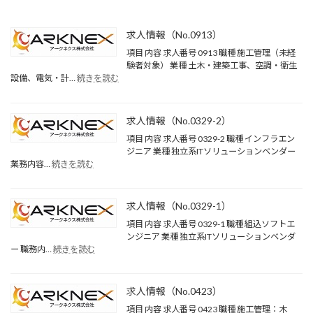
求人情報（No.0913）
項目 内容 求人番号 0913 職種 施工管理（未経
験者対象） 業種 土木・建築工事、空調・衛生
:
設備、電気・計…
続きを読む
求
人
情
求人情報（No.0329-2）
報
（No.0913）
項目 内容 求人番号 0329-2 職種 インフラエン
ジニア 業種 独立系ITソリューションベンダー
:
業務内容…
続きを読む
求
人
情
求人情報（No.0329-1）
報
（No.0329-
項目 内容 求人番号 0329-1 職種 組込ソフトエ
2）
ンジニア 業種 独立系ITソリューションベンダ
:
ー 職務内…
続きを読む
求
人
情
求人情報（No.0423）
報
（No.0329-
項目 内容 求人番号 0423 職種 施工管理：木