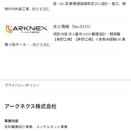
1）
造・RC造 業種 建設請負並びに設計・施工、建
:
物の内外装工事…
続きを読む
求
人
情
求人情報（No.0315）
報
（No.0423）
項目 内容 求人番号 0315 職種 設計・開発職
【長野工場】【茅野工場】※実務未経験OK 業
:
種 小型モータ・…
続きを読む
求
人
情
報
（No.0315）
プライバシーポリシー
アークネクス株式会社
事業内容
有料職業紹介事業、コンサルタント事業