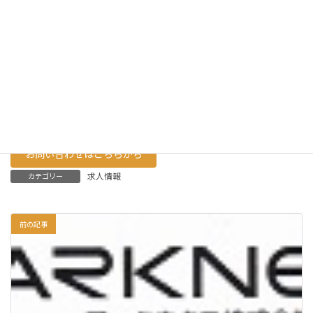
・週休二日制、祝祭日（顧客先カレンダー
による）
休日
・夏季休暇、年末年始休暇
他
想定
380万円以上
年収
備考
お問い合わせはこちらから
求人情報
カテゴリー
前の記事