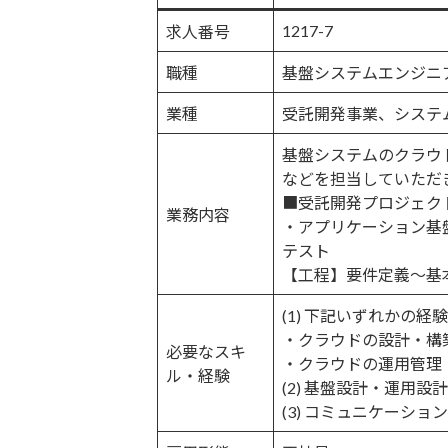
日
時
1217-7
求人番号
:
職種
基盤システムエンジニ
業種
受託開発事業、システ
基盤システムのクラウ
などを担当していただ
■受託開発プロジェク
業務内容
・アプリケーション基
テスト
【工程】要件定義～基
(1) 下記いずれかの経
・クラウドの設計・構
必要なスキ
・クラウドの運用管理
ル・経験
(2) 基盤設計・運用設
(3) コミュニケーショ