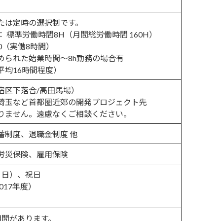
たは定時の選択制です。
 標準労働時間8H（月間総労働時間 160H）
:30（実働8時間）
められた始業時間〜8h勤務の場合有
平均16時間程度）
宿区下落合/高田馬場）
埼玉など首都圏近郊の開発プロジェクト先
りません。遠慮なくご相談ください。
蓄制度、退職金制度 他
労災保険、雇用保険
・日）、祝日
017年度）
期間があります。