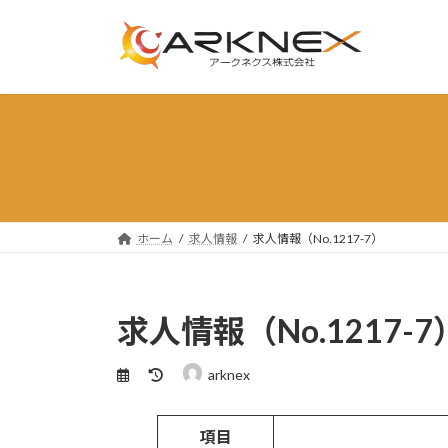
コ
ナ
ン
ビ
テ
ゲ
ン
ー
ツ
シ
へ
ョ
ス
ン
キ
に
ッ
移
プ
動
ホーム
求人情報
求人情報（No.1217-7）
求人情報（No.1217-7
最
arknex
終
更
新
項目