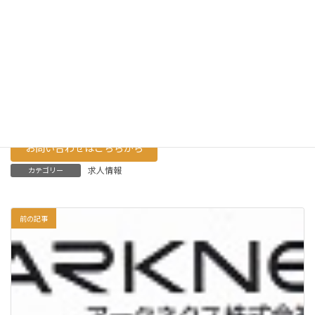
他
試用
有（3ケ月、待遇に変動なし）
期間
想定
340万円以上
年収
備考
お問い合わせはこちらから
求人情報
カテゴリー
前の記事