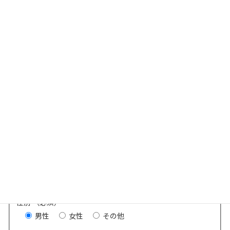
姓（カナ） （必須）
名（カナ） （必須）
生年月日 （必須）
年齢（生年月日から自動計算）
性別 （必須）
男性
女性
その他